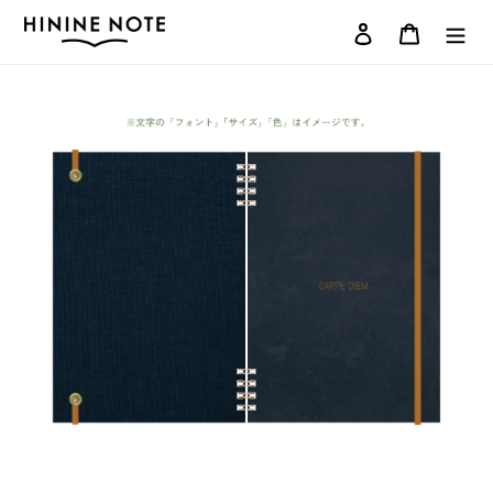
コ
ログイン
カート
ン
テ
ン
ツ
に
ス
キ
ッ
プ
す
る