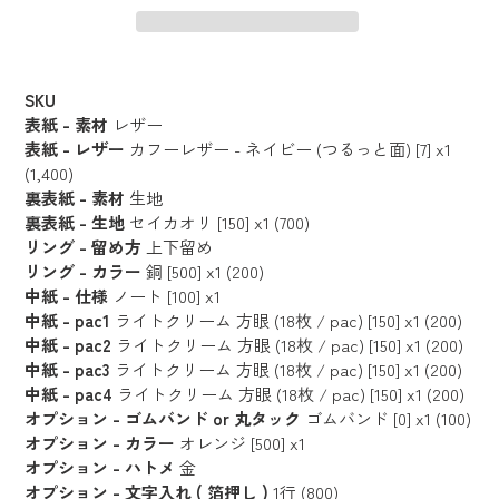
カ
ー
SKU
ト
表紙 - 素材
レザー
に
表紙 - レザー
カフーレザー - ネイビー (つるっと面) [7] x1
(1,400)
商
裏表紙 - 素材
生地
品
裏表紙 - 生地
セイカオリ [150] x1 (700)
を
リング - 留め方
上下留め
追
リング - カラー
銅 [500] x1 (200)
加
中紙 - 仕様
ノート [100] x1
す
中紙 - pac1
ライトクリーム 方眼 (18枚 / pac) [150] x1 (200)
る
中紙 - pac2
ライトクリーム 方眼 (18枚 / pac) [150] x1 (200)
中紙 - pac3
ライトクリーム 方眼 (18枚 / pac) [150] x1 (200)
中紙 - pac4
ライトクリーム 方眼 (18枚 / pac) [150] x1 (200)
オプション - ゴムバンド or 丸タック
ゴムバンド [0] x1 (100)
オプション - カラー
オレンジ [500] x1
オプション - ハトメ
金
オプション - 文字入れ ( 箔押し )
1行 (800)