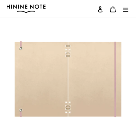
コ
ログイン
カート
ン
テ
ン
ツ
に
ス
キ
ッ
プ
す
る