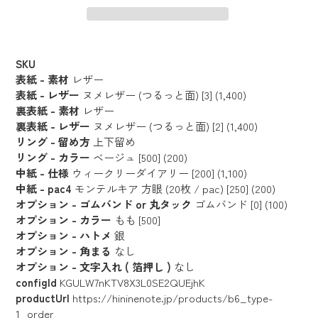
カ
ー
SKU
ト
表紙 - 素材
レザー
に
表紙 - レザー
ヌメレザー (つるっと面) [3] (1,400)
裏表紙 - 素材
レザー
商
裏表紙 - レザー
ヌメレザー (つるっと面) [2] (1,400)
品
リング - 留め方
上下留め
を
リング - カラー
ベージュ [500] (200)
追
中紙 - 仕様
ウィークリーダイアリー [200] (1,100)
加
中紙 - pac4
モンテルキア 方眼 (20枚 / pac) [250] (200)
す
オプション - ゴムバンド or 丸タック
ゴムバンド [0] (100)
る
オプション - カラー
もも [500]
オプション - ハトメ
銀
オプション - 角まる
なし
オプション - 文字入れ ( 箔押し )
なし
configId
KGULW7nKTV8X3L0SE2QUEjhK
productUrl
https://hininenote.jp/products/b6_type-
1_order