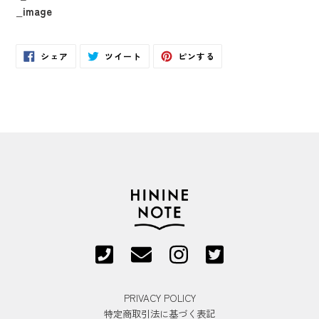
_image
Facebook
Twitter
Pinterest
シェア
ツイート
ピンする
で
に
で
シ
投
ピ
ェ
稿
ン
ア
す
す
す
る
る
る
PRIVACY POLICY
特定商取引法に基づく表記