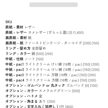
カ
ー
SKU
ト
表紙 - 素材
レザー
に
表紙 - レザー
ヌメレザー (ざらっと面) [3] (1,400)
裏表紙 - 素材
紙
商
裏表紙 - 紙
ファーストビンテージ - ターコイズ [200] (150)
品
リング - 留め方
全部留め
を
リング - カラー
銅 [500] (200)
追
中紙 - 仕様
ノート [100]
加
中紙 - pac1
ライトクリーム けい線 (18枚 / pac) [150] (200)
す
中紙 - pac2
ライトクリーム けい線 (18枚 / pac) [150] (200)
る
中紙 - pac3
ライトクリーム 方眼 (18枚 / pac) [150] (200)
中紙 - pac4
ライトクリーム 方眼 (18枚 / pac) [150] (200)
オプション - ゴムバンド or 丸タック
ゴムバンド [0] (100)
オプション - カラー
エメラルドグリーン [500]
オプション - ハトメ
金
オプション - 角まる
あり (200)
オプション - 文字入れ ( 箔押し )
1行 (800)