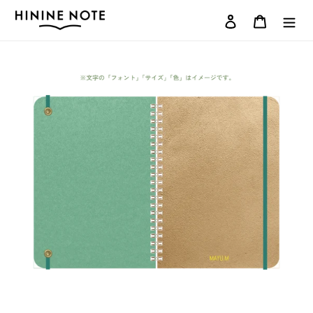
コ
ログイン
カート
ン
テ
ン
ツ
に
ス
キ
ッ
プ
す
る