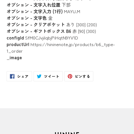
オプション - 文字入れ位置
下部
オプション - 文字入力 (1行)
MAYU.M
オプション - 文字色
金
オプション - クリアポケット
あり [300] (200)
オプション - ギフトボックス B6
赤 [90] (300)
configId
SfM0CJvjilqbjPiHqtN9YV1D
productUrl
https://hininenote.jp/products/b6_type-
1_order
_image
Facebook
Twitter
Pinterest
シェア
ツイート
ピンする
で
に
で
シ
投
ピ
ェ
稿
ン
ア
す
す
す
る
る
る