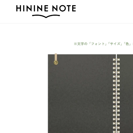
コ
ン
テ
ン
ツ
に
ス
キ
ッ
プ
す
る