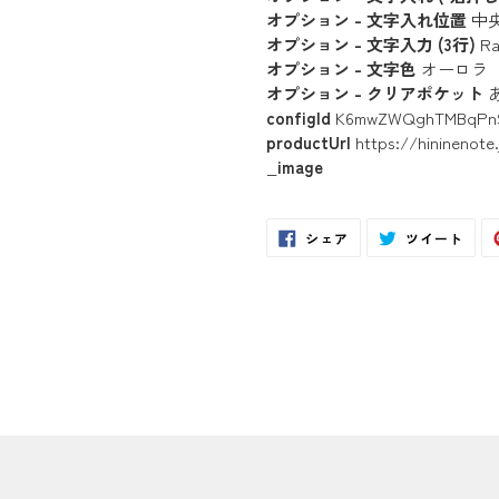
オプション - 文字入れ位置
中
オプション - 文字入力 (3行)
Ra
オプション - 文字色
オーロラ（
オプション - クリアポケット
あ
configId
K6mwZWQghTMBqPnS
productUrl
https://hininenot
_image
Facebook
Twit
シェア
ツイート
で
に
シ
投
ェ
稿
ア
す
す
る
る