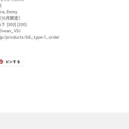
央
re, Emmy
10月限定）
り [300] (200)
vean_V3J
e.jp/products/b6_type-1_order
ter
Pinterest
ピンする
で
ピ
ン
す
る