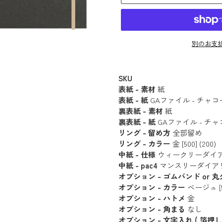
別のお支
カ
ー
SKU
表紙 - 素材
紙
ト
表紙 - 紙
GAファイル - チャコール 
に
裏表紙 - 素材
紙
商
裏表紙 - 紙
GAファイル - チャコール
品
リング - 留め方
全部留め
を
リング - カラー
金 [500] (200)
追
中紙 - 仕様
ウィークリーダイアリー [
中紙 - pac4
マンスリーダイアリー [
加
オプション - ゴムバンド or 
す
オプション - カラー
ベージュ [5
る
オプション - ハトメ
金
オプション - 角まる
なし
オプション - 文字入れ ( 箔押し 