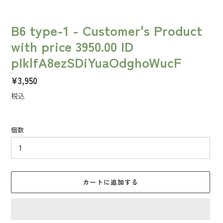
B6 type-1 - Customer's Product
with price 3950.00 ID
pIklfA8ezSDiYuaOdghoWucF
通
¥3,950
常
税込
価
格
個数
カートに追加する