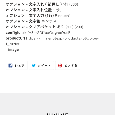
オプション - 文字入れ ( 箔押し )
1行 (800)
オプション - 文字入れ位置
中央
オプション - 文字入力 (1行)
Rinouchi
オプション - 文字色
エンボス
オプション - クリアポケット
あり [300] (200)
configId
pIklfA8ezSDiYuaOdghoWucF
productUrl
https://hininenote.jp/products/b6_type-
1_order
_image
Facebook
Twitter
Pinterest
シェア
ツイート
ピンする
で
に
で
シ
投
ピ
ェ
稿
ン
ア
す
す
す
る
る
る