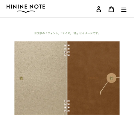
コ
ログイン
カート
ン
テ
ン
ツ
に
ス
キ
ッ
プ
す
る