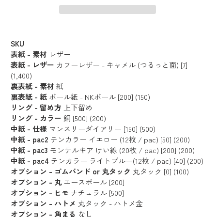
カ
ー
SKU
ト
表紙 - 素材
レザー
に
表紙 - レザー
カフーレザー - キャメル (つるっと面) [7]
(1,400)
商
裏表紙 - 素材
紙
品
裏表紙 - 紙
ボール紙 - NKボール [200] (150)
を
リング - 留め方
上下留め
追
リング - カラー
銅 [500] (200)
加
中紙 - 仕様
マンスリーダイアリー [150] (500)
す
中紙 - pac2
テンカラー イエロー (12枚 / pac) [50] (200)
る
中紙 - pac3
モンテルキア けい線 (20枚 / pac) [200] (200)
中紙 - pac4
テンカラー ライトブルー(12枚 / pac) [40] (200)
オプション - ゴムバンド or 丸タック
丸タック [0] (100)
オプション - 丸
エースボール [200]
オプション - ヒモ
ナチュラル [500]
オプション - ハトメ
丸タック - ハトメ金
オプション - 角まる
なし