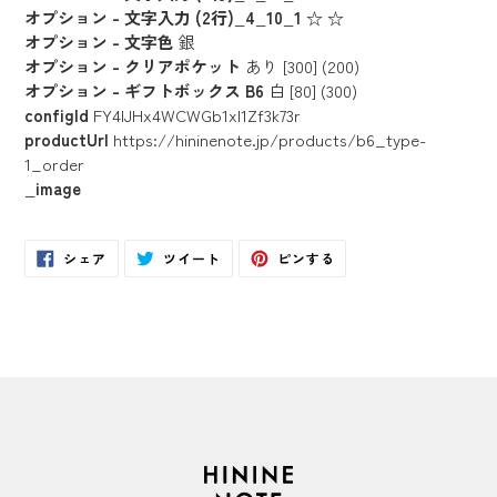
オプション - 文字入力 (2行)_4_10_1
☆ ☆
オプション - 文字色
銀
オプション - クリアポケット
あり [300] (200)
オプション - ギフトボックス B6
白 [80] (300)
configId
FY4IJHx4WCWGb1xl1Zf3k73r
productUrl
https://hininenote.jp/products/b6_type-
1_order
_image
Facebook
Twitter
Pinterest
シェア
ツイート
ピンする
で
に
で
シ
投
ピ
ェ
稿
ン
ア
す
す
す
る
る
る