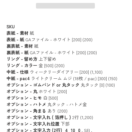
カ
ー
SKU
ト
表紙 - 素材
紙
に
表紙 - 紙
GAファイル - ホワイト [200] (200)
裏表紙 - 素材
紙
商
裏表紙 - 紙
GAファイル - ホワイト [200] (200)
品
リング - 留め方
上下留め
を
リング - カラー
金 [500] (200)
追
中紙 - 仕様
ウィークリーダイアリー [200] (1,100)
加
中紙 - pac4
ライトクリーム ムジ (18枚 / pac) [300] (150)
す
オプション - ゴムバンド or 丸タック
丸タック [0] (100)
る
オプション - 丸
ホワイト [200]
オプション - ヒモ
白 [500]
オプション - ハトメ
丸タック - ハトメ金
オプション - 角まる
あり (200)
オプション - 文字入れ ( 箔押し )
2行 (1,200)
オプション - 文字入れ位置
下部
オプション - 文字入力 (2行)_4_10_0
. SEI .