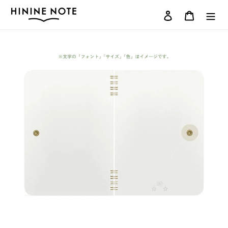
コ
ログイン
カート
ン
テ
ン
ツ
に
ス
キ
ッ
プ
す
る