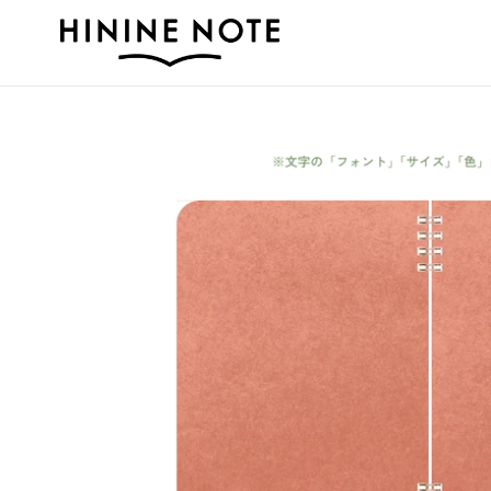
コ
ン
テ
ン
ツ
に
ス
キ
ッ
プ
す
る