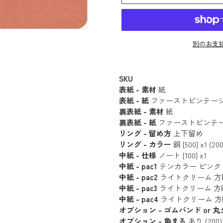
別のお支
カ
ー
SKU
表紙 - 素材
紙
ト
表紙 - 紙
ファーストビンテージ - ス
に
裏表紙 - 素材
紙
商
裏表紙 - 紙
ファーストビンテージ - 
品
リング - 留め方
上下留め
を
リング - カラー
銅 [500] x1 (200
追
中紙 - 仕様
ノート [100] x1
中紙 - pac1
テンカラー ピンク (12枚 
加
中紙 - pac2
ライトクリーム 方眼 (18枚
す
中紙 - pac3
ライトクリーム 方眼 (18枚
る
中紙 - pac4
ライトクリーム 方眼 (18枚
オプション - ゴムバンド or 
オプション - 角まる
あり (200)