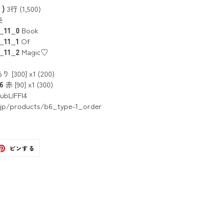
)
3行 (1,500)
央
11_0
Book
11_1
Of
11_2
Magic♡
り [300] x1 (200)
6
赤 [90] x1 (300)
bLlFFl4
e.jp/products/b6_type-1_order
ter
Pinterest
ピンする
で
ピ
ン
す
る