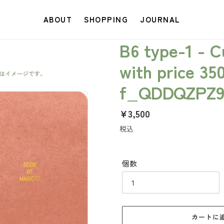
ABOUT
SHOPPING
JOURNAL
B6 type-1 - 
with price 35
f_QDDQZPZ9
通
¥3,500
常
税込
価
格
個数
カートに