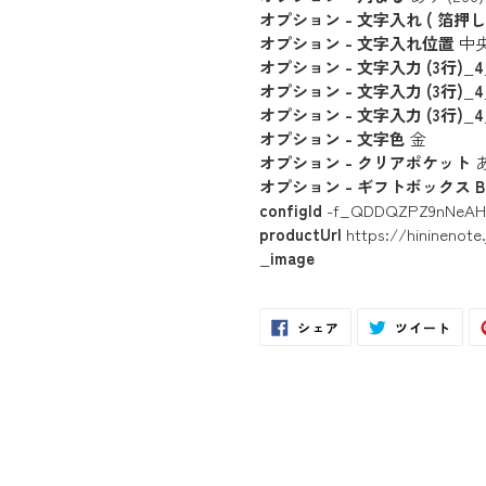
オプション - 文字入れ ( 箔押し 
オプション - 文字入れ位置
中
オプション - 文字入力 (3行)_4_
オプション - 文字入力 (3行)_4_
オプション - 文字入力 (3行)_4_
オプション - 文字色
金
オプション - クリアポケット
あ
オプション - ギフトボックス B
configId
-f_QDDQZPZ9nNeAHu
productUrl
https://hininenot
_image
Facebook
Twit
シェア
ツイート
で
に
シ
投
ェ
稿
ア
す
す
る
る