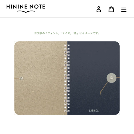
コ
ログイン
カート
ン
テ
ン
ツ
に
ス
キ
ッ
プ
す
る