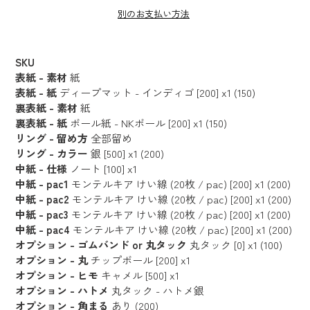
別のお支払い方法
カ
ー
SKU
ト
表紙 - 素材
紙
に
表紙 - 紙
ディープマット - インディゴ [200] x1 (150)
裏表紙 - 素材
紙
商
裏表紙 - 紙
ボール紙 - NKボール [200] x1 (150)
品
リング - 留め方
全部留め
を
リング - カラー
銀 [500] x1 (200)
追
中紙 - 仕様
ノート [100] x1
加
中紙 - pac1
モンテルキア けい線 (20枚 / pac) [200] x1 (200)
す
中紙 - pac2
モンテルキア けい線 (20枚 / pac) [200] x1 (200)
る
中紙 - pac3
モンテルキア けい線 (20枚 / pac) [200] x1 (200)
中紙 - pac4
モンテルキア けい線 (20枚 / pac) [200] x1 (200)
オプション - ゴムバンド or 丸タック
丸タック [0] x1 (100)
オプション - 丸
チップボール [200] x1
オプション - ヒモ
キャメル [500] x1
オプション - ハトメ
丸タック - ハトメ銀
オプション - 角まる
あり (200)