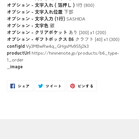
オプション - 文字入れ ( 箔押し )
1行 (800)
オプション - 文字入れ位置
下部
オプション - 文字入力 (1行)
SASHIDA
オプション - 文字色
銀
オプション - クリアポケット
あり [300] x1 (200)
オプション - ギフトボックス B6
クラフト [40] x1 (300)
configId
Vy3MBwRw4q_GHgsMv9S5j2k3
productUrl
https://hininenote.jp/products/b6_type-
1_order
_image
Facebook
Twitter
Pinterest
シェア
ツイート
ピンする
で
に
で
シ
投
ピ
ェ
稿
ン
ア
す
す
す
る
る
る