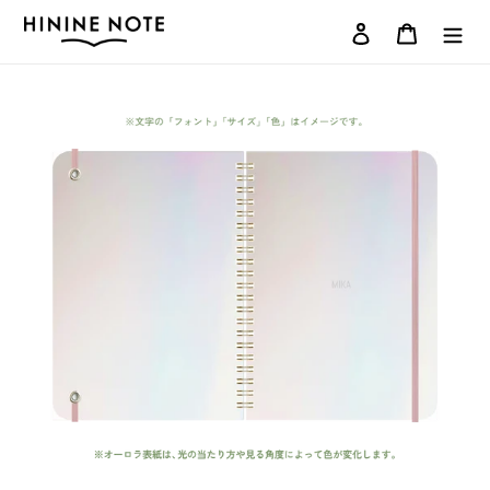
コ
ログイン
カート
ン
テ
ン
ツ
に
ス
キ
ッ
プ
す
る