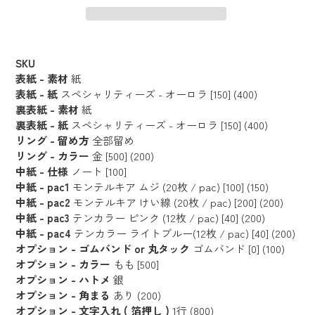
カ
ー
SKU
ト
表紙 - 素材
紙
に
表紙 - 紙
スペシャリティーズ - オーロラ [150] (400)
裏表紙 - 素材
紙
商
裏表紙 - 紙
スペシャリティーズ - オーロラ [150] (400)
品
リング - 留め方
全部留め
を
リング - カラー
金 [500] (200)
追
中紙 - 仕様
ノート [100]
加
中紙 - pac1
モンテルキア ムジ (20枚 / pac) [100] (150)
す
中紙 - pac2
モンテルキア けい線 (20枚 / pac) [200] (200)
る
中紙 - pac3
テンカラー ピンク (12枚 / pac) [40] (200)
中紙 - pac4
テンカラー ライトブルー(12枚 / pac) [40] (200)
オプション - ゴムバンド or 丸タック
ゴムバンド [0] (100)
オプション - カラー
もも [500]
オプション - ハトメ
銀
オプション - 角まる
あり (200)
オプション - 文字入れ ( 箔押し )
1行 (800)