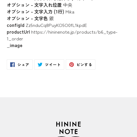
オプション - 文字入れ位置
中央
オプション - 文字入力 (1行)
Mika
オプション - 文字色
銀
configId
Zz5nduCq8PuyKO5O0fL1kpdE
productUrl
https://hininenote.jp/products/b6_type-
1_order
_image
Facebook
Twitter
Pinterest
シェア
ツイート
ピンする
で
に
で
シ
投
ピ
ェ
稿
ン
ア
す
す
す
る
る
る