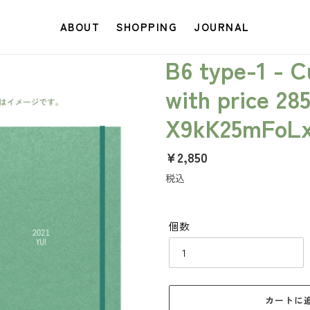
ABOUT
SHOPPING
JOURNAL
B6 type-1 - 
with price 28
X9kK25mFoL
通
¥2,850
常
税込
価
格
個数
カートに