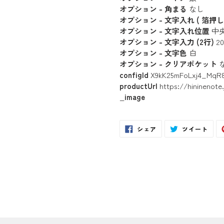
オプション - 角まる
なし
オプション - 文字入れ ( 箔押し 
オプション - 文字入れ位置
中
オプション - 文字入力 (2行)
20
オプション - 文字色
白
オプション - クリアポケット
configId
X9kK25mFoLxj4_MqR8
productUrl
https://hininenot
_image
Facebook
Twit
シェア
ツイート
で
に
シ
投
ェ
稿
ア
す
す
る
る