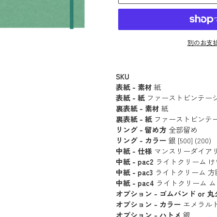
別のお支
カ
ー
SKU
表紙 - 素材
紙
ト
表紙 - 紙
ファーストビンテージ - タ
に
裏表紙 - 素材
紙
商
裏表紙 - 紙
ファーストビンテージ -
品
リング - 留め方
全部留め
を
リング - カラー
銀 [500] (200)
追
中紙 - 仕様
マンスリーダイアリー [1
中紙 - pac2
ライトクリーム けい線 (1
加
中紙 - pac3
ライトクリーム 方眼 (18枚
す
中紙 - pac4
ライトクリーム ムジ (18
る
オプション - ゴムバンド or 
オプション - カラー
エメラルドグ
オプション - ハトメ
銀