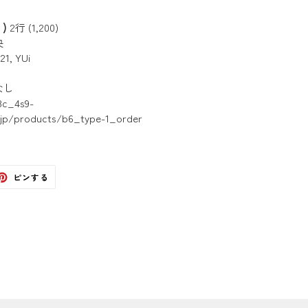
)
2行 (1,200)
央
21, YUi
なし
c_4s9-
e.jp/products/b6_type-1_order
ter
Pinterest
ピンする
で
ピ
ン
す
る