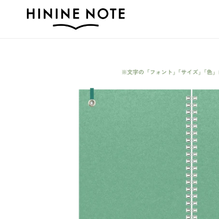
コ
ン
テ
ン
ツ
に
ス
キ
ッ
プ
す
る