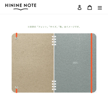
コ
ログイン
カート
ン
テ
ン
ツ
に
ス
キ
ッ
プ
す
る