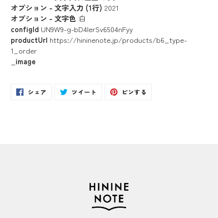
オプション - 文字入力 (1行)
2021
オプション - 文字色
白
configId
UN9W9-g-bD4IerSv6504nFyy
productUrl
https://hininenote.jp/products/b6_type-
1_order
_image
Facebook
Twitter
Pinterest
シェア
ツイート
ピンする
で
に
で
シ
投
ピ
ェ
稿
ン
ア
す
す
す
る
る
る