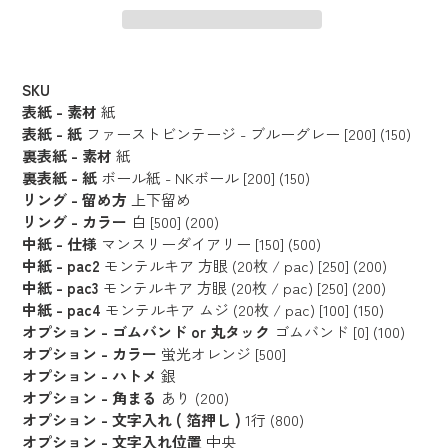
カ
ー
SKU
ト
表紙 - 素材
紙
に
表紙 - 紙
ファーストビンテージ - ブルーグレー [200] (150)
裏表紙 - 素材
紙
商
裏表紙 - 紙
ボール紙 - NKボール [200] (150)
品
リング - 留め方
上下留め
を
リング - カラー
白 [500] (200)
追
中紙 - 仕様
マンスリーダイアリー [150] (500)
加
中紙 - pac2
モンテルキア 方眼 (20枚 / pac) [250] (200)
す
中紙 - pac3
モンテルキア 方眼 (20枚 / pac) [250] (200)
る
中紙 - pac4
モンテルキア ムジ (20枚 / pac) [100] (150)
オプション - ゴムバンド or 丸タック
ゴムバンド [0] (100)
オプション - カラー
蛍光オレンジ [500]
オプション - ハトメ
銀
オプション - 角まる
あり (200)
オプション - 文字入れ ( 箔押し )
1行 (800)
オプション - 文字入れ位置
中央