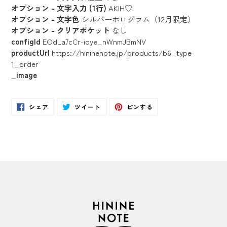
オプション - 文字入力 (1行)
AKIH♡
オプション - 文字色
シルバーホログラム（12月限定）
オプション - クリアポケット
なし
configId
EOdLa7cCr-ioye_nWnmJBmNV
productUrl
https://hininenote.jp/products/b6_type-
1_order
_image
Facebook
Twitter
Pinterest
シェア
ツイート
ピンする
で
に
で
シ
投
ピ
ェ
稿
ン
ア
す
す
す
る
る
る