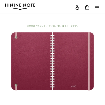
コ
ログイン
カート
ン
テ
ン
ツ
に
ス
キ
ッ
プ
す
る