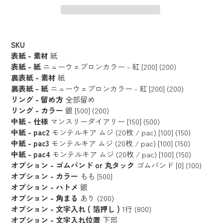
カ
ー
SKU
ト
表紙 - 素材
紙
に
表紙 - 紙
ニューウェブロンカラー - 紅 [200] (200)
裏表紙 - 素材
紙
商
裏表紙 - 紙
ニューウェブロンカラー - 紅 [200] (200)
品
リング - 留め方
全部留め
を
リング - カラー
銀 [500] (200)
追
中紙 - 仕様
マンスリーダイアリー [150] (500)
加
中紙 - pac2
モンテルキア ムジ (20枚 / pac) [100] (150)
す
中紙 - pac3
モンテルキア ムジ (20枚 / pac) [100] (150)
る
中紙 - pac4
モンテルキア ムジ (20枚 / pac) [100] (150)
オプション - ゴムバンド or 丸タック
ゴムバンド [0] (100)
オプション - カラー
もも [500]
オプション - ハトメ
銀
オプション - 角まる
あり (200)
オプション - 文字入れ ( 箔押し )
1行 (800)
オプション - 文字入れ位置
下部