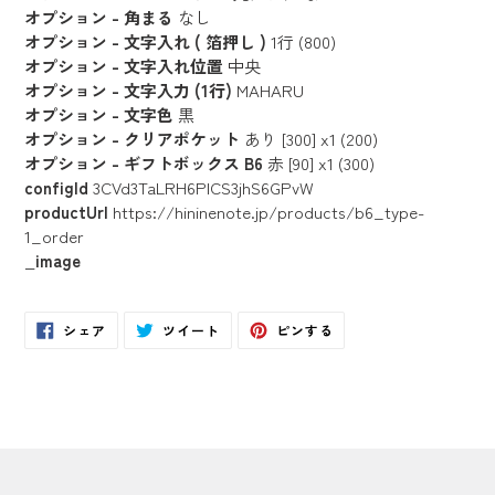
オプション - 角まる
なし
オプション - 文字入れ ( 箔押し )
1行 (800)
オプション - 文字入れ位置
中央
オプション - 文字入力 (1行)
MAHARU
オプション - 文字色
黒
オプション - クリアポケット
あり [300] x1 (200)
オプション - ギフトボックス B6
赤 [90] x1 (300)
configId
3CVd3TaLRH6PlCS3jhS6GPvW
productUrl
https://hininenote.jp/products/b6_type-
1_order
_image
Facebook
Twitter
Pinterest
シェア
ツイート
ピンする
で
に
で
シ
投
ピ
ェ
稿
ン
ア
す
す
す
る
る
る