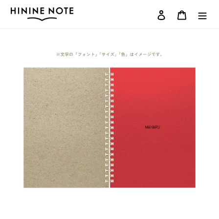
コ
ログイン
カート
ン
テ
ン
ツ
に
ス
キ
ッ
プ
す
る