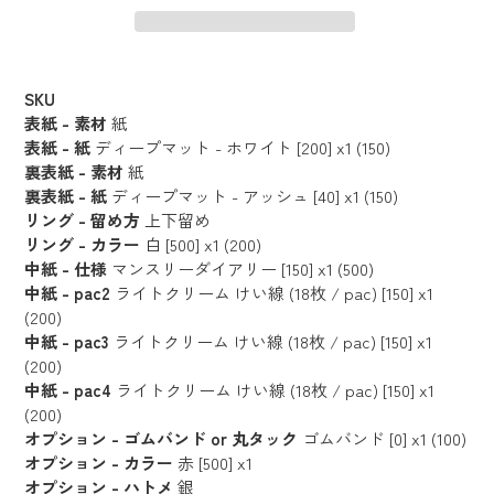
カ
ー
SKU
ト
表紙 - 素材
紙
に
表紙 - 紙
ディープマット - ホワイト [200] x1 (150)
裏表紙 - 素材
紙
商
裏表紙 - 紙
ディープマット - アッシュ [40] x1 (150)
品
リング - 留め方
上下留め
を
リング - カラー
白 [500] x1 (200)
追
中紙 - 仕様
マンスリーダイアリー [150] x1 (500)
加
中紙 - pac2
ライトクリーム けい線 (18枚 / pac) [150] x1
す
(200)
る
中紙 - pac3
ライトクリーム けい線 (18枚 / pac) [150] x1
(200)
中紙 - pac4
ライトクリーム けい線 (18枚 / pac) [150] x1
(200)
オプション - ゴムバンド or 丸タック
ゴムバンド [0] x1 (100)
オプション - カラー
赤 [500] x1
オプション - ハトメ
銀