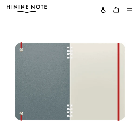
コ
ログイン
カート
ン
テ
ン
ツ
に
ス
キ
ッ
プ
す
る