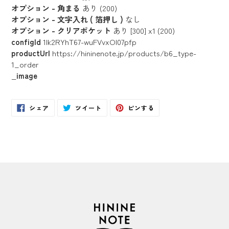
オプション - 角まる
あり (200)
オプション - 文字入れ ( 箔押し )
なし
オプション - クリアポケット
あり [300] x1 (200)
configId
1lk2RYhT67-wuFVvxOI07pfp
productUrl
https://hininenote.jp/products/b6_type-
1_order
_image
Facebook
Twitter
Pinterest
シェア
ツイート
ピンする
で
に
で
シ
投
ピ
ェ
稿
ン
ア
す
す
す
る
る
る