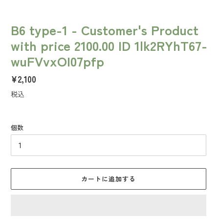
B6 type-1 - Customer's Product
with price 2100.00 ID 1lk2RYhT67-
wuFVvxOI07pfp
通
¥2,100
常
税込
価
格
個数
カートに追加する