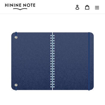
コ
ログイン
カート
ン
テ
ン
ツ
に
ス
キ
ッ
プ
す
る