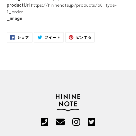
productUrl
https://hininenote.jp/products/b6_type-
1_order
_image
Facebook
Twitter
Pinterest
シェア
ツイート
ピンする
で
に
で
シ
投
ピ
ェ
稿
ン
ア
す
す
す
る
る
る