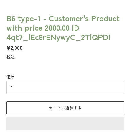
B6 type-1 - Customer's Product
with price 2000.00 ID
4qt7_lEc8rENywyC_2TlQPDi
通
¥2,000
常
税込
価
格
個数
カートに追加する