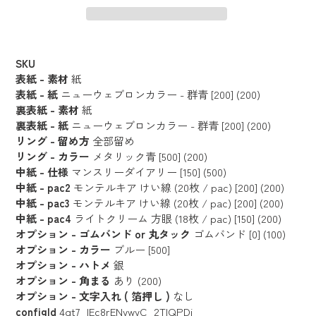
カ
ー
SKU
ト
表紙 - 素材
紙
に
表紙 - 紙
ニューウェブロンカラー - 群青 [200] (200)
裏表紙 - 素材
紙
商
裏表紙 - 紙
ニューウェブロンカラー - 群青 [200] (200)
品
リング - 留め方
全部留め
を
リング - カラー
メタリック青 [500] (200)
追
中紙 - 仕様
マンスリーダイアリー [150] (500)
加
中紙 - pac2
モンテルキア けい線 (20枚 / pac) [200] (200)
す
中紙 - pac3
モンテルキア けい線 (20枚 / pac) [200] (200)
る
中紙 - pac4
ライトクリーム 方眼 (18枚 / pac) [150] (200)
オプション - ゴムバンド or 丸タック
ゴムバンド [0] (100)
オプション - カラー
ブルー [500]
オプション - ハトメ
銀
オプション - 角まる
あり (200)
オプション - 文字入れ ( 箔押し )
なし
configId
4qt7_lEc8rENywyC_2TlQPDi