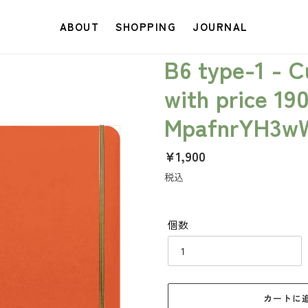
ABOUT
SHOPPING
JOURNAL
B6 type-1 - 
with price 19
MpafnrYH3w
通
¥1,900
常
税込
価
格
個数
カートに