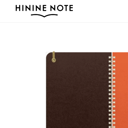
コ
ン
テ
ン
ツ
に
ス
キ
ッ
プ
す
る