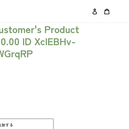
ログイン
カート
Customer's Product
00.00 ID XclEBHv-
WGrqRP
追加する