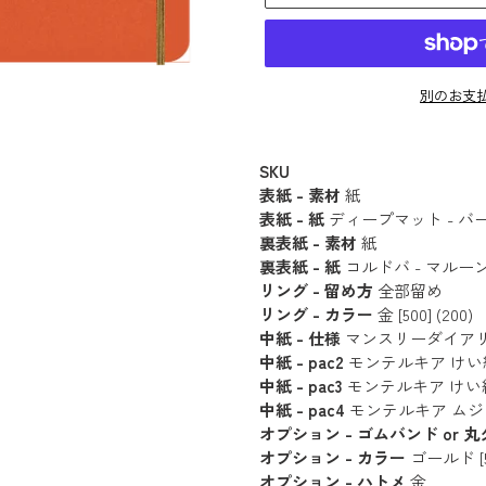
別のお支
カ
ー
SKU
表紙 - 素材
紙
ト
表紙 - 紙
ディープマット - バーミリ
に
裏表紙 - 素材
紙
商
裏表紙 - 紙
コルドバ - マルーン [2
品
リング - 留め方
全部留め
を
リング - カラー
金 [500] (200)
追
中紙 - 仕様
マンスリーダイアリー [1
中紙 - pac2
モンテルキア けい線 (20
加
中紙 - pac3
モンテルキア けい線 (20
す
中紙 - pac4
モンテルキア ムジ (20枚 
る
オプション - ゴムバンド or 
オプション - カラー
ゴールド [5
オプション - ハトメ
金