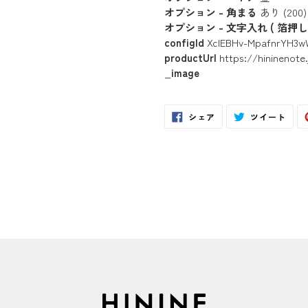
オプション - 角まる
あり (200)
オプション - 文字入れ ( 箔押し 
configId
XclEBHv-MpafnrYH3
productUrl
https://hininenot
_image
Facebook
Twit
シェア
ツイート
で
に
シ
投
ェ
稿
ア
す
す
る
る