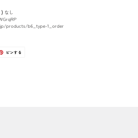
)
なし
wWGrqRP
e.jp/products/b6_type-1_order
ter
Pinterest
ピンする
で
ピ
ン
す
る