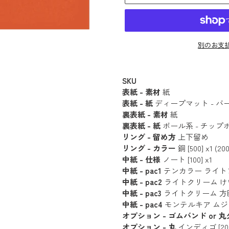
別のお支
カ
ー
SKU
表紙 - 素材
紙
ト
表紙 - 紙
ディープマット - バーミリオ
に
裏表紙 - 素材
紙
商
裏表紙 - 紙
ボール系 - チップボール 
品
リング - 留め方
上下留め
を
リング - カラー
銅 [500] x1 (200
追
中紙 - 仕様
ノート [100] x1
中紙 - pac1
テンカラー ライトブルー (
加
中紙 - pac2
ライトクリーム けい線 (18
す
中紙 - pac3
ライトクリーム 方眼 (18枚
る
中紙 - pac4
モンテルキア ムジ (20枚 
オプション - ゴムバンド or 
オプション - 丸
インディゴ [200