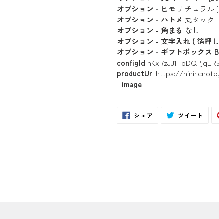
オプション - ヒモ
ナチュラル [50
オプション - ハトメ
丸タック 
オプション - 角まる
なし
オプション - 文字入れ ( 箔押し 
オプション - ギフトボックス B
configId
nKxl7zJJ1TpDQPjqLR
productUrl
https://hininenot
_image
Facebook
Twit
シェア
ツイート
で
に
シ
投
ェ
稿
ア
す
す
る
る