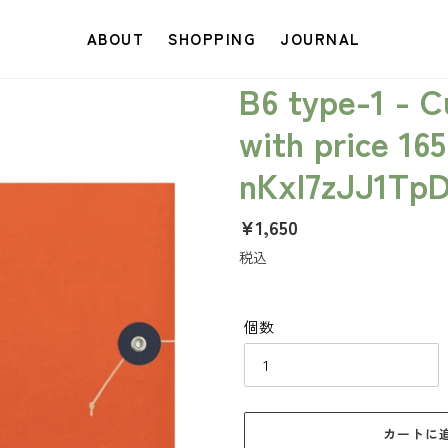
ABOUT
SHOPPING
JOURNAL
B6 type-1 - 
with price 16
nKxl7zJJ1Tp
通
¥1,650
常
税込
価
格
個数
カートに