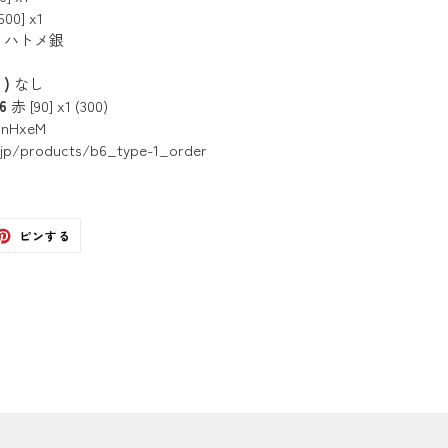
0] x1
- ハトメ銀
)
なし
6
赤 [90] x1 (300)
5nHxeM
e.jp/products/b6_type-1_order
ter
Pinterest
ピンする
で
ピ
ン
す
る