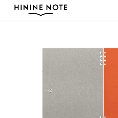
コ
ン
テ
ン
ツ
に
ス
キ
ッ
プ
す
る