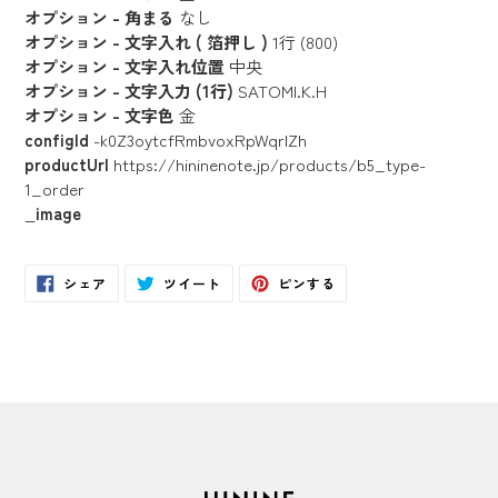
オプション - 角まる
なし
オプション - 文字入れ ( 箔押し )
1行 (800)
オプション - 文字入れ位置
中央
オプション - 文字入力 (1行)
SATOMI.K.H
オプション - 文字色
金
configId
-k0Z3oytcfRmbvoxRpWqrlZh
productUrl
https://hininenote.jp/products/b5_type-
1_order
_image
Facebook
Twitter
Pinterest
シェア
ツイート
ピンする
で
に
で
シ
投
ピ
ェ
稿
ン
ア
す
す
す
る
る
る