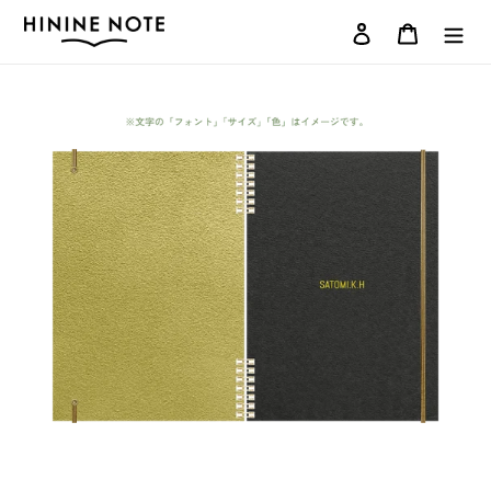
コ
ログイン
カート
ン
テ
ン
ツ
に
ス
キ
ッ
プ
す
る