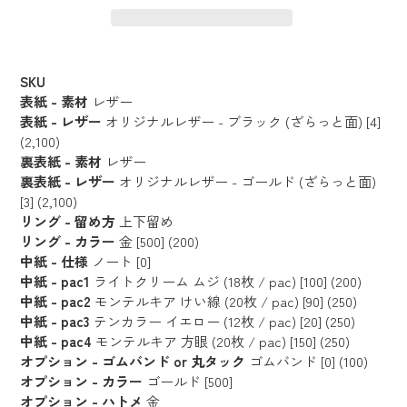
カ
ー
SKU
ト
表紙 - 素材
レザー
に
表紙 - レザー
オリジナルレザー - ブラック (ざらっと面) [4]
(2,100)
商
裏表紙 - 素材
レザー
品
裏表紙 - レザー
オリジナルレザー - ゴールド (ざらっと面)
を
[3] (2,100)
追
リング - 留め方
上下留め
加
リング - カラー
金 [500] (200)
す
中紙 - 仕様
ノート [0]
る
中紙 - pac1
ライトクリーム ムジ (18枚 / pac) [100] (200)
中紙 - pac2
モンテルキア けい線 (20枚 / pac) [90] (250)
中紙 - pac3
テンカラー イエロー (12枚 / pac) [20] (250)
中紙 - pac4
モンテルキア 方眼 (20枚 / pac) [150] (250)
オプション - ゴムバンド or 丸タック
ゴムバンド [0] (100)
オプション - カラー
ゴールド [500]
オプション - ハトメ
金