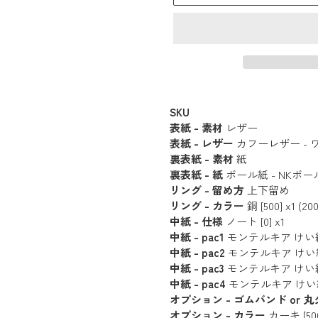
カ
ー
SKU
表紙 - 素材
レザー
ト
表紙 - レザー
カフーレザー - ワイン
に
裏表紙 - 素材
紙
商
裏表紙 - 紙
ボール紙 - NKボール [2
品
リング - 留め方
上下留め
を
リング - カラー
銅 [500] x1 (200
追
中紙 - 仕様
ノート [0] x1
中紙 - pac1
モンテルキア けい線 (20枚
加
中紙 - pac2
モンテルキア けい線 (20枚
す
中紙 - pac3
モンテルキア けい線 (20枚
る
中紙 - pac4
モンテルキア けい線 (20枚
オプション - ゴムバンド or 
オプション - カラー
カーキ [500