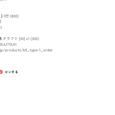
)
1行 (800)
部
O
5
クラフト [30] x1 (300)
P0UUT0UH
.jp/products/b5_type-1_order
ter
Pinterest
ピンする
で
ピ
ン
す
る