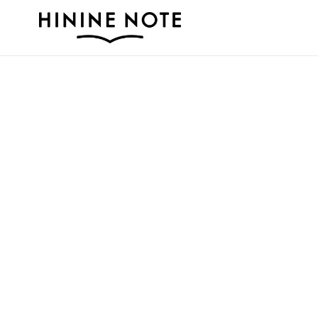
コ
ン
テ
ン
ツ
に
ス
キ
ッ
プ
す
る