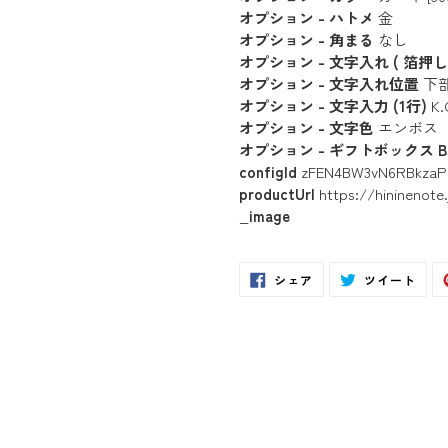
オプション - ハトメ
金
オプション - 角まる
なし
オプション - 文字入れ ( 箔押し 
オプション - 文字入れ位置
下
オプション - 文字入力 (1行)
K.
オプション - 文字色
エンボス
オプション - ギフトボックス B
configId
zFEN4BW3vN6RBkza
productUrl
https://hininenote
_image
Facebook
Twit
シェア
ツイート
で
に
シ
投
ェ
稿
ア
す
す
る
る