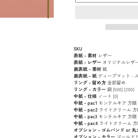
カ
ー
SKU
表紙 - 素材
レザー
ト
表紙 - レザー
オリジナルレザー - 
に
裏表紙 - 素材
紙
商
裏表紙 - 紙
ディープマット - ルージ
品
リング - 留め方
全部留め
を
リング - カラー
銅 [500] (200)
追
中紙 - 仕様
ノート [0]
中紙 - pac1
モンテルキア 方眼 (20枚 
加
中紙 - pac2
ライトクリーム 方眼 (18
す
中紙 - pac3
モンテルキア 方眼 (20枚 
る
中紙 - pac4
ライトクリーム 方眼 (18
オプション - ゴムバンド or 
オプション - カラー
ゴールド [5