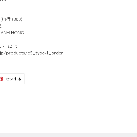
)
1行 (800)
央
ANH HONG
0R_sZTt
.jp/products/b5_type-1_order
ter
Pinterest
ピンする
で
ピ
ン
す
る