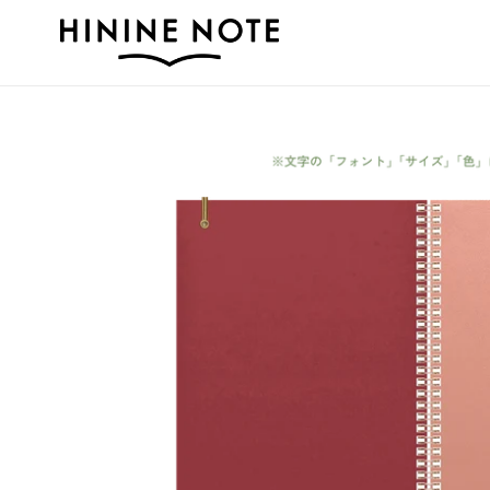
コ
ン
テ
ン
ツ
に
ス
キ
ッ
プ
す
る