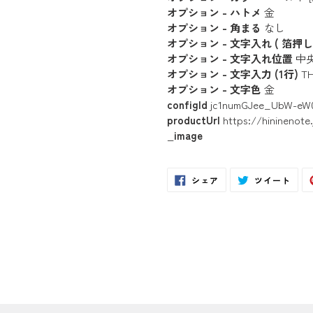
オプション - ハトメ
金
オプション - 角まる
なし
オプション - 文字入れ ( 箔押し 
オプション - 文字入れ位置
中
オプション - 文字入力 (1行)
TH
オプション - 文字色
金
configId
jc1numGJee_UbW-eW
productUrl
https://hininenote
_image
Facebook
Twit
シェア
ツイート
で
に
シ
投
ェ
稿
ア
す
す
る
る