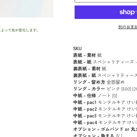
別のお支
カ
ー
SKU
表紙 - 素材
紙
ト
表紙 - 紙
スペシャリティーズ - オー
に
裏表紙 - 素材
紙
商
裏表紙 - 紙
スペシャリティーズ - オ
品
リング - 留め方
全部留め
を
リング - カラー
ピンク [500] (2
追
中紙 - 仕様
ノート [0]
中紙 - pac1
モンテルキア けい線 (20
加
中紙 - pac2
モンテルキア けい線 (20
す
中紙 - pac3
モンテルキア けい線 (20
る
中紙 - pac4
モンテルキア けい線 (20
オプション - ゴムバンド or 
オプション - 角まる
なし