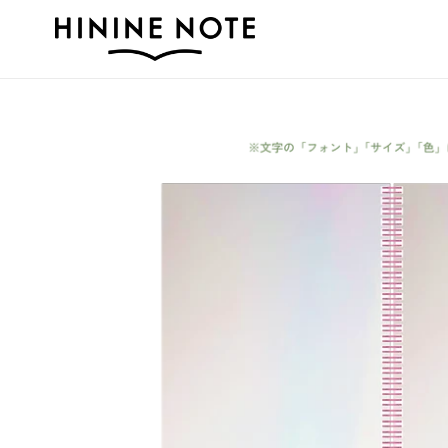
コ
ン
テ
ン
ツ
に
ス
キ
ッ
プ
す
る