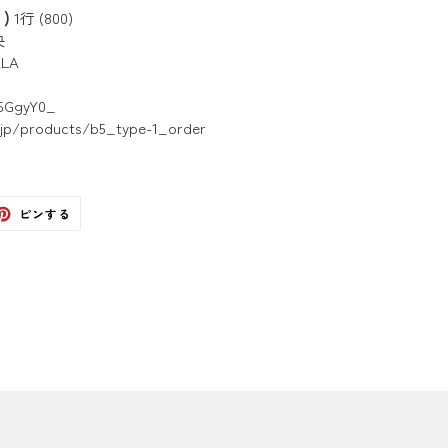
)
1行 (800)
央
LA
5GgyY0_
.jp/products/b5_type-1_order
ter
Pinterest
ピンする
で
ピ
ン
す
る