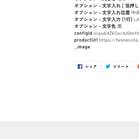
オプション - 文字入れ ( 箔押し 
オプション - 文字入れ位置
中
オプション - 文字入力 (1行)
LA
オプション - 文字色
黒
configId
ocpub4ZkOxrdJ0mrH
productUrl
https://hininenote
_image
Facebook
Twit
シェア
ツイート
で
に
シ
投
ェ
稿
ア
す
す
る
る