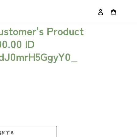
ログイン
カート
Customer's Product
00.00 ID
rdJ0mrH5GgyY0_
追加する