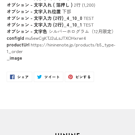
オプション - 文字入れ ( 箔押し )
2行 (1,200)
オプション - 文字入れ位置
下部
オプション - 文字入力 (2行)_4_10_0
TEST
オプション - 文字入力 (2行)_4_10_1
TEST
オプション - 文字色
シルバーホログラム（12月限定）
configId
mu5ewCgKTJ2uLsJTXOHxrwr4
productUrl
https://hininenote.jp/products/b5_type-
1_order
_image
Facebook
Twitter
Pinterest
シェア
ツイート
ピンする
で
に
で
シ
投
ピ
ェ
稿
ン
ア
す
す
す
る
る
る