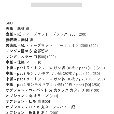
カ
ー
SKU
ト
表紙 - 素材
紙
に
表紙 - 紙
ディープマット - ブラック [200] (200)
裏表紙 - 素材
紙
商
裏表紙 - 紙
ディープマット - バーミリオン [200] (200)
品
リング - 留め方
全部留め
を
リング - カラー
白 [500] (200)
追
中紙 - 仕様
ノート [0]
加
中紙 - pac1
ライトクリーム けい線 (18枚 / pac) [100] (250)
す
中紙 - pac2
モンテルキア けい線 (20枚 / pac) [90] (250)
る
中紙 - pac3
ライトクリーム けい線 (18枚 / pac) [100] (250)
中紙 - pac4
モンテルキア けい線 (20枚 / pac) [90] (250)
オプション - ゴムバンド or 丸タック
丸タック [0] (100)
オプション - 丸
オリーブ [200]
オプション - ヒモ
白 [500]
オプション - ハトメ
丸タック - ハトメ銀
オプション - 角まる
あり (200)