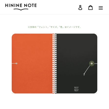
コ
ログイン
カート
ン
テ
ン
ツ
に
ス
キ
ッ
プ
す
る