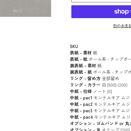
別のお支
カ
ー
SKU
表紙 - 素材
紙
ト
表紙 - 紙
ボール系 - チップボール [
に
裏表紙 - 素材
紙
商
裏表紙 - 紙
ボール系 - チップボール
品
リング - 留め方
全部留め
を
リング - カラー
白 [500] (200)
追
中紙 - 仕様
ノート [0]
中紙 - pac1
モンテルキア ムジ (20枚 
加
中紙 - pac2
モンテルキア ムジ (20枚 
す
中紙 - pac3
モンテルキア ムジ (20枚 
る
中紙 - pac4
モンテルキア ムジ (20枚
オプション - ゴムバンド or 
オプション - 丸
オリーブ [200]