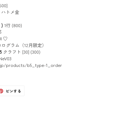
00]
- ハトメ金
)
1行 (800)
部
I ♡
ログラム（12月限定）
5
クラフト [30] (300)
NeV03
.jp/products/b5_type-1_order
ter
Pinterest
ピンする
で
ピ
ン
す
る