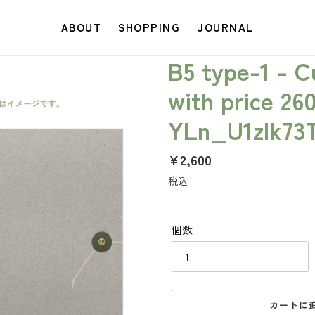
ABOUT
SHOPPING
JOURNAL
B5 type-1 - 
with price 26
YLn_U1zIk73
通
¥2,600
常
税込
価
格
個数
カートに