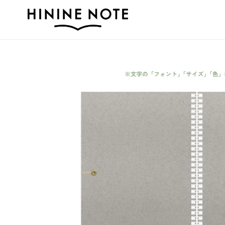
コ
ン
テ
ン
ツ
に
ス
キ
ッ
プ
す
る