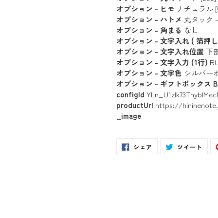
オプション - ヒモ
ナチュラル [5
オプション - ハトメ
丸タック 
オプション - 角まる
なし
オプション - 文字入れ ( 箔押し 
オプション - 文字入れ位置
下
オプション - 文字入力 (1行)
RU
オプション - 文字色
シルバーホ
オプション - ギフトボックス B
configId
YLn_U1zIk73ThybIMec
productUrl
https://hininenote
_image
Facebook
Twit
シェア
ツイート
で
に
シ
投
ェ
稿
ア
す
す
る
る