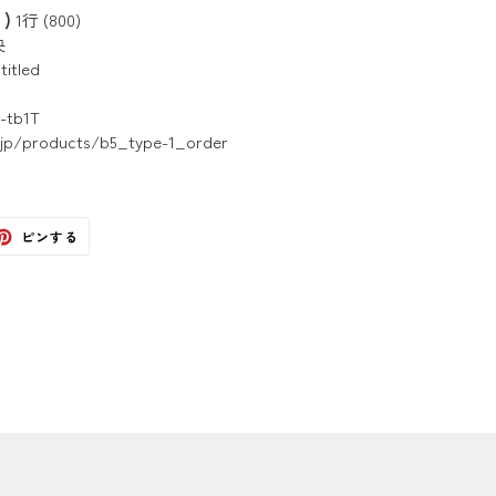
)
1行 (800)
央
titled
-tb1T
.jp/products/b5_type-1_order
ter
Pinterest
ピンする
で
ピ
ン
す
る