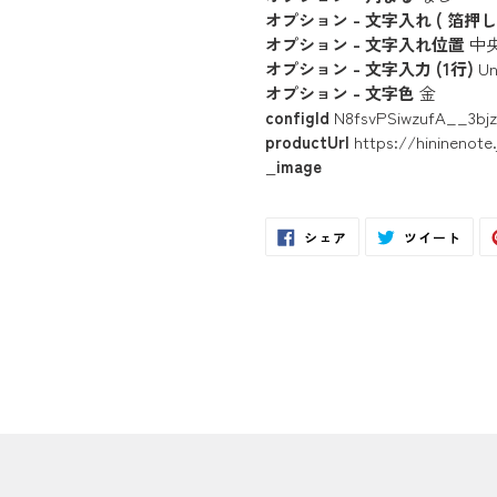
オプション - 文字入れ ( 箔押し 
オプション - 文字入れ位置
中
オプション - 文字入力 (1行)
Un
オプション - 文字色
金
configId
N8fsvPSiwzufA__3bjz
productUrl
https://hininenote
_image
Facebook
Twit
シェア
ツイート
で
に
シ
投
ェ
稿
ア
す
す
る
る