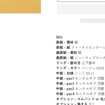
カ
ー
SKU
表紙 - 素材
紙
ト
表紙 - 紙
ファーストビンテージ - イ
に
裏表紙 - 素材
紙
商
裏表紙 - 紙
ニューウェブロンカラー -
品
リング - 留め方
上下留め
を
リング - カラー
ベージュ [500] x
追
中紙 - 仕様
ノート [0] x1
中紙 - pac1
モンテルキア 方眼 (20枚 
加
中紙 - pac2
モンテルキア 方眼 (20枚 
す
中紙 - pac3
モンテルキア 方眼 (20枚 
る
中紙 - pac4
モンテルキア 方眼 (20枚 
オプション - ゴムバンド or 
オプション - 角まる
なし