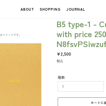
ABOUT
SHOPPING
JOURNAL
B5 type-1 - 
with price 25
N8fsvPSiwzu
通
¥2,500
常
税込
価
格
個数
カートに