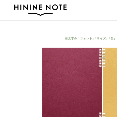
コ
ン
テ
ン
ツ
に
ス
キ
ッ
プ
す
る